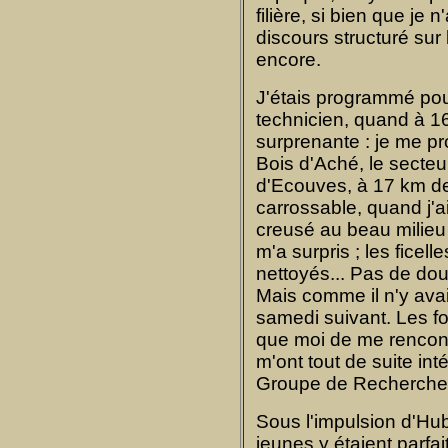
filière, si bien que je
discours structuré su
encore.
J'étais programmé pour
technicien, quand à 16 
surprenante : je me p
Bois d'Aché, le secteur
d'Ecouves, à 17 km de
carrossable, quand j'ai
creusé au beau milieu
m'a surpris ; les ficel
nettoyés... Pas de dout
Mais comme il n'y avai
samedi suivant. Les fou
que moi de me rencontr
m'ont tout de suite int
Groupe de Recherches
Sous l'impulsion d'Hub
jeunes y étaient parfa